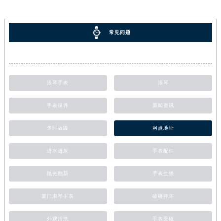
常见问题
浪琴手表
浪琴
手表保养
新闻资讯
走时故障
网点地址
进水进灰
手表配件
抛光翻新
手表生锈
厦门浪琴手表
磕碰摔坏
外观清洗
手表受磁