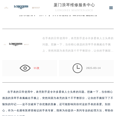
厦门浪琴维修服务中心
当前位置：
首页
>
问题/知识/资讯
> 精准解决：浪琴手表表壳割手全面处理指南

LONGINES MAINTENANCE
精准解决：浪琴手表表壳割手全面处理指南
厦门浪琴维修服务中心竭诚为您服务！
在手表的日常使用中，表壳割手是令许多爱表人士头疼的
问题。想象一下，当你精心挑选的浪琴手表佩戴在手腕
上，突然间因为表壳的某个不平整部分，让你的手腕留下
了…

11次
2025-03-14
在手表的日常使用中，表壳割手是令许多爱表人士头疼的问题。想象一下，当你精心
挑选的浪琴手表佩戴在手腕上，突然间因为表壳的某个不平整部分，让你的手腕留下了不
愉快的印记——这不仅破坏了你优雅的形象，还可能影响到你对这款手表的喜爱。别担
心，作为一名拥有医师资格证的手表专家，我将为你提供一系列专业的处理方法，帮助你