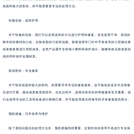
或面积较大的割伤，则可能需要更专业的处理方法。
轻微划痕：温和护理
对于轻微的划痕，我们可以采用温和的方法进行护理和修复。首先使用干净、湿润的
棉布轻轻擦拭伤口处，去除表面的污垢和油脂。接着选用专门针对手表表壳的小型抛光膏
或者修复膏进行局部涂抹。这类产品通常含有细小磨料和保护成分，能够有效去除表面划
痕的同时保护金属材质。
较深割伤：专业修复
对于较深或面积较大的割伤，则需要寻求专业的修复服务。这可能包括送至专业维修
店进行打磨、抛光或更换受损部件。在此过程中，选择信誉良好的维修服务至关重要。他
们会使用专业的工具和设备进行精细打磨，并可能采用激光焊接等技术来修复损伤部分。
预防措施：日常保养与维护
除了遇到问题后的处理方法外，预防措施同样重要。定期对你的浪琴手表进行专业保