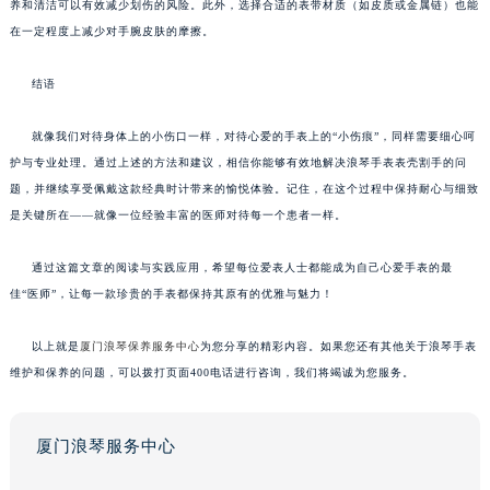
养和清洁可以有效减少划伤的风险。此外，选择合适的表带材质（如皮质或金属链）也能
在一定程度上减少对手腕皮肤的摩擦。
结语
就像我们对待身体上的小伤口一样，对待心爱的手表上的“小伤痕”，同样需要细心呵
护与专业处理。通过上述的方法和建议，相信你能够有效地解决浪琴手表表壳割手的问
题，并继续享受佩戴这款经典时计带来的愉悦体验。记住，在这个过程中保持耐心与细致
是关键所在——就像一位经验丰富的医师对待每一个患者一样。
通过这篇文章的阅读与实践应用，希望每位爱表人士都能成为自己心爱手表的最
佳“医师”，让每一款珍贵的手表都保持其原有的优雅与魅力！
以上就是
厦门浪琴保养服务中心
为您分享的精彩内容。如果您还有其他关于浪琴手表
维护和保养的问题，可以拨打页面400电话进行咨询，我们将竭诚为您服务。
厦门浪琴服务中心