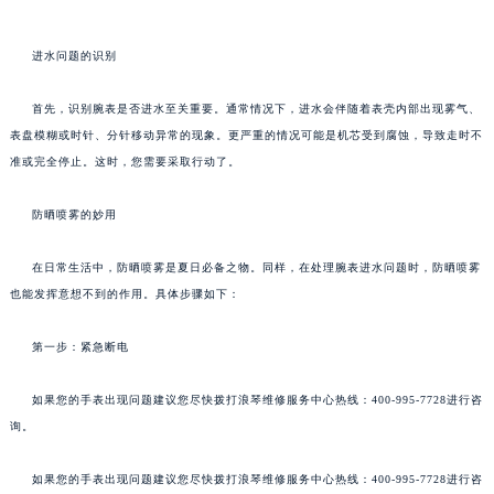
进水问题的识别
首先，识别腕表是否进水至关重要。通常情况下，进水会伴随着表壳内部出现雾气、
表盘模糊或时针、分针移动异常的现象。更严重的情况可能是机芯受到腐蚀，导致走时不
准或完全停止。这时，您需要采取行动了。
防晒喷雾的妙用
在日常生活中，防晒喷雾是夏日必备之物。同样，在处理腕表进水问题时，防晒喷雾
也能发挥意想不到的作用。具体步骤如下：
第一步：紧急断电
如果您的手表出现问题建议您尽快拨打浪琴维修服务中心热线：400-995-7728进行咨
询。
如果您的手表出现问题建议您尽快拨打浪琴维修服务中心热线：400-995-7728进行咨