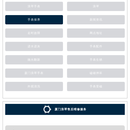
浪琴手表
浪琴
手表保养
新闻资讯
走时故障
网点地址
进水进灰
手表配件
抛光翻新
手表生锈
厦门浪琴手表
磕碰摔坏
外观清洗
手表受磁
厦门浪琴售后维修服务