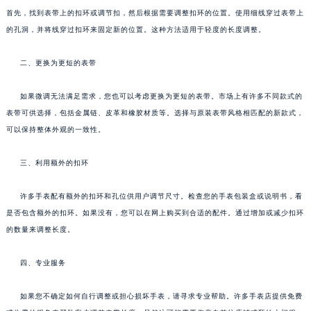
首先，找到表带上的扣环或调节扣，然后根据需要调整扣环的位置。使用细线穿过表带上
的孔洞，并将线穿过扣环来固定新的位置。这种方法适用于轻度的长度调整。
二、更换为更短的表带
如果微调无法满足需求，您也可以考虑更换为更短的表带。市场上有许多不同款式的
表带可供选择，包括金属链、皮革和橡胶材质等。选择与原装表带风格相匹配的新款式，
可以保持整体外观的一致性。
三、利用额外的扣环
许多手表配有额外的扣环和孔位供用户调节尺寸。检查您的手表包装盒或说明书，看
是否包含额外的扣环。如果没有，您可以在网上购买到合适的配件。通过增加或减少扣环
的数量来调整长度。
四、专业服务
如果您不确定如何自行调整或担心损坏手表，请寻求专业帮助。许多手表店提供免费