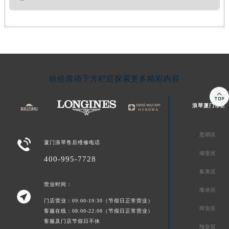
轻轻滑动下方栏目探索更多精彩内容

浪琴厦门市区
思明区

厦门浪琴售后维修电话
湖里区
400-995-7728
集美区
营业时间：
海沧区

门店营业：09:00-19:30（节假日正常营业）
同安区
客服在线：08:00-22:00（节假日正常营业）
客服及门店节假日不休
翔安区