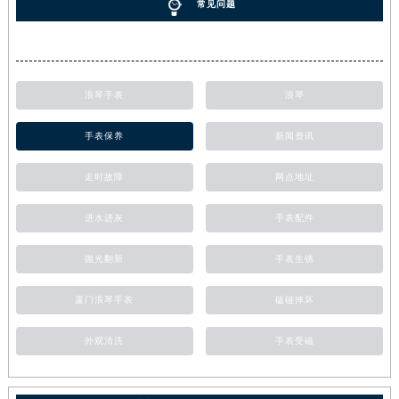
常见问题
浪琴手表
浪琴
手表保养
新闻资讯
走时故障
网点地址
进水进灰
手表配件
抛光翻新
手表生锈
厦门浪琴手表
磕碰摔坏
外观清洗
手表受磁