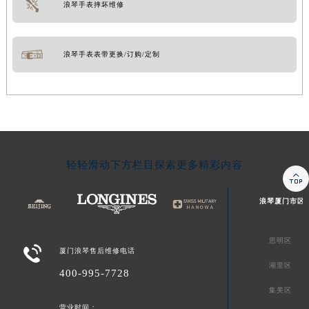
浪琴手表摔坏维修
浪琴手表表带更换/订购/定制
轻轻滑动下方栏目探索更多精彩内容

浪琴厦门市区
思明区

厦门浪琴售后维修电话
湖里区
400-995-7728
集美区
营业时间：