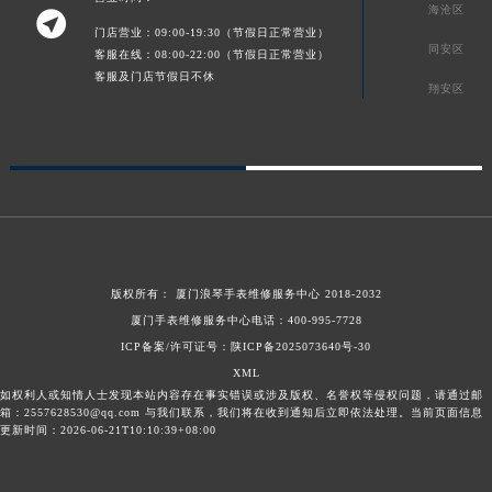
海沧区

门店营业：09:00-19:30（节假日正常营业）
同安区
客服在线：08:00-22:00（节假日正常营业）
客服及门店节假日不休
翔安区
版权所有：
厦门浪琴手表维修服务中心
2018-2032
厦门手表维修服务中心电话：
400-995-7728
ICP备案/许可证号：陕ICP备2025073640号-30
XML
如权利人或知情人士发现本站内容存在事实错误或涉及版权、名誉权等侵权问题，请通过邮
箱：2557628530@qq.com 与我们联系，我们将在收到通知后立即依法处理。当前页面信息
更新时间：2026-06-21T10:10:39+08:00