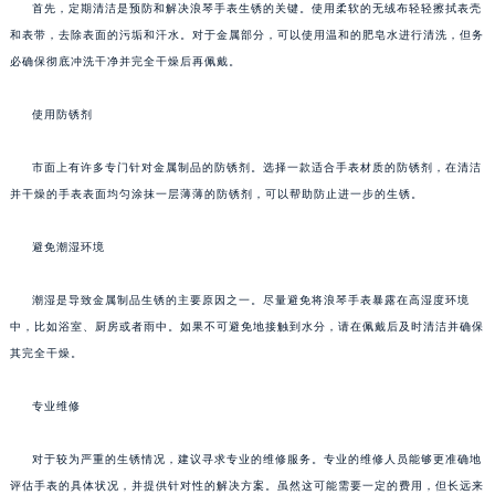
首先，定期清洁是预防和解决浪琴手表生锈的关键。使用柔软的无绒布轻轻擦拭表壳
和表带，去除表面的污垢和汗水。对于金属部分，可以使用温和的肥皂水进行清洗，但务
必确保彻底冲洗干净并完全干燥后再佩戴。
使用防锈剂
市面上有许多专门针对金属制品的防锈剂。选择一款适合手表材质的防锈剂，在清洁
并干燥的手表表面均匀涂抹一层薄薄的防锈剂，可以帮助防止进一步的生锈。
避免潮湿环境
潮湿是导致金属制品生锈的主要原因之一。尽量避免将浪琴手表暴露在高湿度环境
中，比如浴室、厨房或者雨中。如果不可避免地接触到水分，请在佩戴后及时清洁并确保
其完全干燥。
专业维修
对于较为严重的生锈情况，建议寻求专业的维修服务。专业的维修人员能够更准确地
评估手表的具体状况，并提供针对性的解决方案。虽然这可能需要一定的费用，但长远来