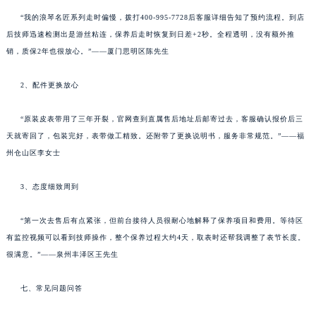
“我的浪琴名匠系列走时偏慢，拨打400-995-7728后客服详细告知了预约流程。到店
后技师迅速检测出是游丝粘连，保养后走时恢复到日差+2秒。全程透明，没有额外推
销，质保2年也很放心。”——厦门思明区陈先生
2、配件更换放心
“原装皮表带用了三年开裂，官网查到直属售后地址后邮寄过去，客服确认报价后三
天就寄回了，包装完好，表带做工精致。还附带了更换说明书，服务非常规范。”——福
州仓山区李女士
3、态度细致周到
“第一次去售后有点紧张，但前台接待人员很耐心地解释了保养项目和费用。等待区
有监控视频可以看到技师操作，整个保养过程大约4天，取表时还帮我调整了表节长度。
很满意。”——泉州丰泽区王先生
七、常见问题问答