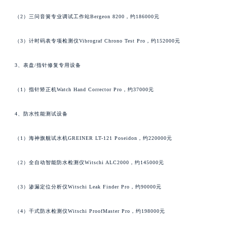
（2）三问音簧专业调试工作站Bergeon 8200，约186000元
（3）计时码表专项检测仪Vibrograf Chrono Test Pro，约152000元
3、表盘/指针修复专用设备
（1）指针矫正机Watch Hand Corrector Pro，约37000元
4、防水性能测试设备
（1）海神旗舰试水机GREINER LT-121 Poseidon，约220000元
（2）全自动智能防水检测仪Witschi ALC2000，约145000元
（3）渗漏定位分析仪Witschi Leak Finder Pro，约90000元
（4）干式防水检测仪Witschi ProofMaster Pro，约198000元