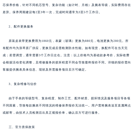
芯保养价格，针对不同机芯型号、复杂功能（如计时、月相）及腕表等级，实际费用存在
差异。保养周期建议每2至3年一次，完成时间通常为3至5个工作日。
2、配件更换服务
原装皮表带更换费用为1860元，表蒙（玻璃）更换为880元，电池更换为280元。所
有配件均为浪琴原厂供应，更换完成后需检测防水性能。如有现货，换配件可在当天完
成；若需调货，通常需要3个工作日左右。注意：以上价格均为基础款参考价，实际收费
会根据活动变化调整，且维修服务的损坏程度不同会导致最终报价不同。详细的报价需向
客服提供腕表具体信息、现状及所需服务项目后方可确定。
3、复杂维修与估价
由于手表的等级型号、复杂程度、制作工艺、配件材质、损坏情况及服务项目等各项
不同因素，导致每款腕表不同情况的维修保养报价无法统一。用户需将腕表送至直属网点
或邮寄，由技术人员检测后出具正规报价单，确认后方可进行服务。
三、官方质保政策