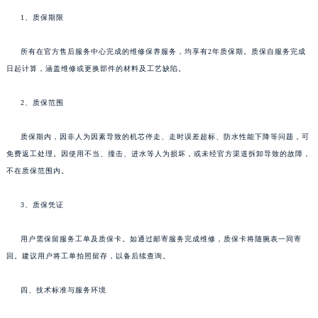
1、质保期限
所有在官方售后服务中心完成的维修保养服务，均享有2年质保期。质保自服务完成
日起计算，涵盖维修或更换部件的材料及工艺缺陷。
2、质保范围
质保期内，因非人为因素导致的机芯停走、走时误差超标、防水性能下降等问题，可
免费返工处理。因使用不当、撞击、进水等人为损坏，或未经官方渠道拆卸导致的故障，
不在质保范围内。
3、质保凭证
用户需保留服务工单及质保卡。如通过邮寄服务完成维修，质保卡将随腕表一同寄
回。建议用户将工单拍照留存，以备后续查询。
四、技术标准与服务环境