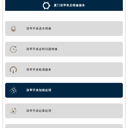
厦门浪琴售后维修服务
浪琴手表进水维修
浪琴手表走时问题维修
浪琴手表检测服务
浪琴手表划痕处理
浪琴手表起雾处理