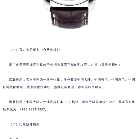
（一）官方售后服务中心网点地址
厦门市思明区湖滨东路95号华润大厦写字楼B座11层1104室（需提前预约）
温馨提示：官方全国统一服务热线，服务覆盖中国大陆、中国香港、中国澳门、中国
台湾全部区域，需直接拨打本统一热线获取售后、咨询等相关服务。
温馨提示：中国大陆以外地区拨打本 400 热线，请在号码前加拨“+86”，香港官方售
后专线为：+852-6263-8397。
（二）门店技师简介