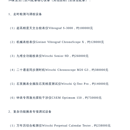
54家直营门店均配备核心设备（其他授权门店按需配备）：
1、走时检测与调校设备
（1）超高精度天文台校表仪Vibrograf S-3000，约180000元
（2）机械表校表仪Greiner Vibrograf ChronoScope X，约128000元
（3）九维全功能校表仪Witschi Senior 9D，约260000元
（4）二十通道同步测时机Witschi Chronoscope M20 G3，约380000元
（5）石英腕表全频段石英精度测试仪Witschi Q-Test Pro，约140000元
（6）钟表专用激光摆轮干涉仪CSEM Optimum 150，约750000元
2、复杂功能腕表专项调试设备
（1）万年历综合检测仪Witschi Perpetual Calendar Tester，约238000元