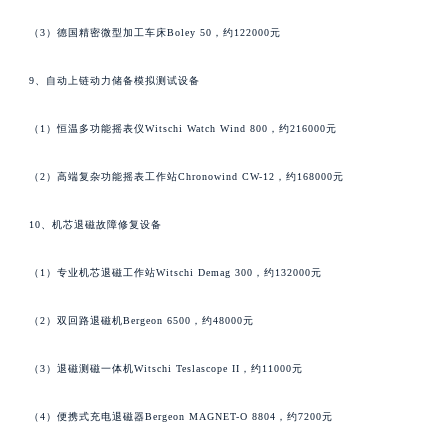
（3）德国精密微型加工车床Boley 50，约122000元
9、自动上链动力储备模拟测试设备
（1）恒温多功能摇表仪Witschi Watch Wind 800，约216000元
（2）高端复杂功能摇表工作站Chronowind CW-12，约168000元
10、机芯退磁故障修复设备
（1）专业机芯退磁工作站Witschi Demag 300，约132000元
（2）双回路退磁机Bergeon 6500，约48000元
（3）退磁测磁一体机Witschi Teslascope II，约11000元
（4）便携式充电退磁器Bergeon MAGNET-O 8804，约7200元