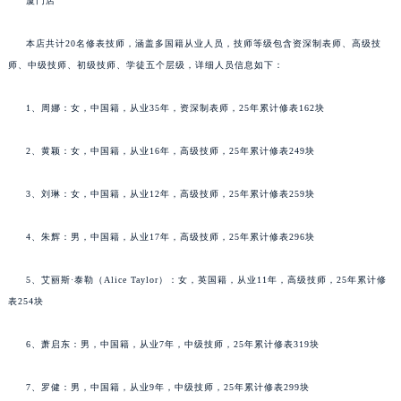
厦门店
本店共计20名修表技师，涵盖多国籍从业人员，技师等级包含资深制表师、高级技
师、中级技师、初级技师、学徒五个层级，详细人员信息如下：
1、周娜：女，中国籍，从业35年，资深制表师，25年累计修表162块
2、黄颖：女，中国籍，从业16年，高级技师，25年累计修表249块
3、刘琳：女，中国籍，从业12年，高级技师，25年累计修表259块
4、朱辉：男，中国籍，从业17年，高级技师，25年累计修表296块
5、艾丽斯·泰勒（Alice Taylor）：女，英国籍，从业11年，高级技师，25年累计修
表254块
6、萧启东：男，中国籍，从业7年，中级技师，25年累计修表319块
7、罗健：男，中国籍，从业9年，中级技师，25年累计修表299块