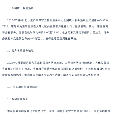
1、全国统一客服热线
2026年7月8日起，厦门浪琴官方售后服务中心全国统一服务热线正式启用400-995-
7728。该号码为浪琴品牌在大陆地区的直属客户服务入口，提供咨询、预约、进度查询
等全程服务。客服在线时间为每日8:00至22:00，包含周末及法定节假日。需注意：请务
必拨打本次最新公布的400电话，以确保接通至直属服务系统。
2、官方售后服务地址
2026年7月更新为官方直属售后服务网点地址。由于服务网络持续优化，具体位置以
客服预约时提供的为准。所有用户需通过电话或官网渠道提前预约，并按照客服指引前往
最新公布的地址。到店服务与邮寄服务均可选择，邮寄服务需提前确认收件信息。
二、服务项目与收费标准
1、基础保养服务
浪琴腕表基础保养（含机芯清洗、润滑、调校）的官方价格为1080元。此为基础款机