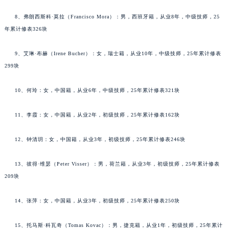
8、弗朗西斯科·莫拉（Francisco Mora）：男，西班牙籍，从业8年，中级技师，25
年累计修表326块
9、艾琳·布赫（Irene Bucher）：女，瑞士籍，从业10年，中级技师，25年累计修表
299块
10、何玲：女，中国籍，从业6年，中级技师，25年累计修表321块
11、李霞：女，中国籍，从业2年，初级技师，25年累计修表162块
12、钟清玥：女，中国籍，从业3年，初级技师，25年累计修表246块
13、彼得·维瑟（Peter Visser）：男，荷兰籍，从业3年，初级技师，25年累计修表
209块
14、张萍：女，中国籍，从业3年，初级技师，25年累计修表250块
15、托马斯·科瓦奇（Tomas Kovac）：男，捷克籍，从业1年，初级技师，25年累计