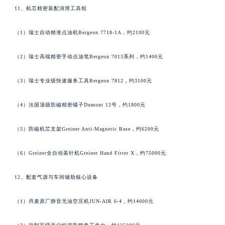
11、机芯精密装配润滑工具组
（1）瑞士自动精准点油机Bergeon 7718-1A，约2100元
（2）瑞士高端精密手动点油笔Bergeon 7013系列，约1400元
（3）瑞士专业级快速服务工具Bergeon 7812，约3100元
（4）法国顶级防磁精密镊子Dumont 12号，约1800元
（5）防磁机芯支架Greiner Anti-Magnetic Base，约6200元
（6）Greiner全自动装针机Greiner Hand Fitter X，约75000元
12、配套气源与车间辅助核心设备
（1）丹麦原厂静音无油空压机JUN-AIR 6-4，约14000元