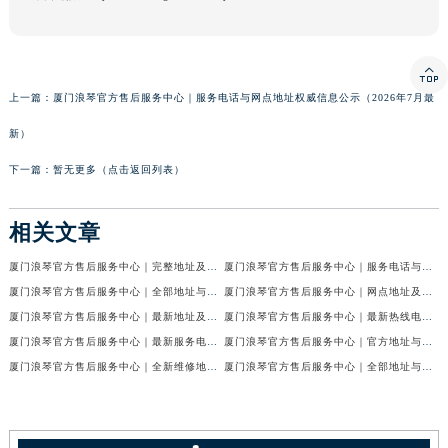

上一篇：
厦门浪琴官方售后服务中心｜服务电话与网点地址权威信息公示（2026年7月最
新）
下一篇：
暂无更多（点击返回列表）
相关文章
厦门浪琴官方售后服务中心｜完整地址及服务热线权威信息公示（2026年7月最新）
厦门浪琴官方售后服务中心｜服务电话与网点地址权威信息公示（2026年7月最新）
厦门浪琴官方售后服务中心｜全部地址与客服热线权威信息公示（2026年7月最新）
厦门浪琴官方售后服务中心｜网点地址及售后服务热线权威信息公示（2026年7月最新）
厦门浪琴官方售后服务中心｜最新地址及官方售后热线权威信息公示（2026年7月最新）
厦门浪琴官方售后服务中心｜最新热线电话与地址权威信息公示（2026年7月最新）
厦门浪琴官方售后服务中心｜最新服务电话及地址权威信息公示（2026年7月最新）
厦门浪琴官方售后服务中心｜官方地址与售后服务电话权威信息公示（2026年7月最新）
厦门浪琴官方售后服务中心｜全新维修地址和官方电话权威信息公示（2026年7月最新）
厦门浪琴官方售后服务中心｜全部地址与售后电话权威信息公示（2026年7月最新）