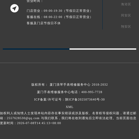
营业时间：
海沧区

门店营业：09:00-19:30（节假日正常营业）
同安区
客服在线：08:00-22:00（节假日正常营业）
客服及门店节假日不休
翔安区
版权所有：
厦门浪琴手表维修服务中心
2018-2032
厦门手表维修服务中心电话：
400-995-7728
ICP备案/许可证号：陕ICP备2025073640号-30
XML
如权利人或知情人士发现本站内容存在事实错误或涉及版权、名誉权等侵权问题，请通过邮
箱：2557628530@qq.com 与我们联系，我们将在收到通知后立即依法处理。当前页面信息
更新时间：2026-07-08T14:45:13+08:00