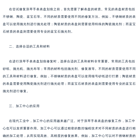
在尝试修复浪琴手表表盘划痕之前，首先需要了解表盘的材质。常见的表盘材质包括
不锈钢、陶瓷、蓝宝石等。不同的材质需要使用不同的修复方法。例如，不锈钢材质的表
盘可以使用抛光剂进行抛光处理；陶瓷材质的表盘则需要使用特殊的陶瓷抛光剂；而蓝宝
石材质的表盘则需要使用专业的蓝宝石抛光剂。
二、选择合适的工具和材料
在进行浪琴手表表盘划痕修复时，选择合适的工具和材料非常重要。常用的工具包括
砂纸、抛光机、抛光布等；常用的材料包括抛光剂、修复液等。不同的材质需要使用不同
的工具和材料进行修复。例如，不锈钢材质的表盘可以使用细号砂纸进行打磨；陶瓷材质
的表盘需要使用陶瓷抛光剂进行抛光处理；而蓝宝石材质的表盘则需要使用专业的蓝宝石
抛光剂进行修复。
三、加工中心的应用
在现代工业中，加工中心的应用越来越广泛。对于浪琴手表表盘的修复工作，加工中
心也可以发挥重要作用。加工中心可以通过精密的数控编程技术对不同材质的表盘进行精
确的加工处理，从而实现高效、高精度的修复效果。例如，加工中心可以对不锈钢材质的