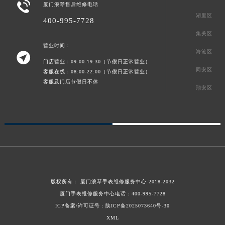

厦门浪琴售后维修电话
湖里区
400-995-7728
集美区
营业时间：
海沧区

门店营业：09:00-19:30（节假日正常营业）
同安区
客服在线：08:00-22:00（节假日正常营业）
客服及门店节假日不休
翔安区
版权所有：
厦门浪琴手表维修服务中心
2018-2032
厦门手表维修服务中心电话：
400-995-7728
ICP备案/许可证号：陕ICP备2025073640号-30
XML