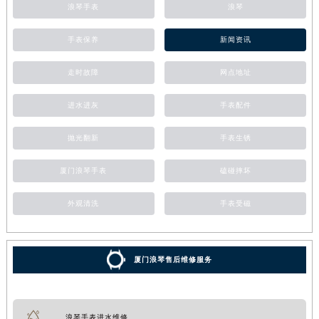
浪琴手表
浪琴
手表保养
新闻资讯
走时故障
网点地址
进水进灰
手表配件
抛光翻新
手表生锈
厦门浪琴手表
磕碰摔坏
外观清洗
手表受磁
厦门浪琴售后维修服务
浪琴手表进水维修