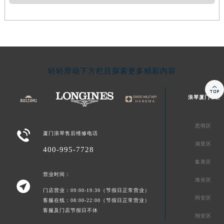
轻轻滑动下方栏目探索更多精彩内容

浪琴厦门市区
思明区

厦门浪琴售后维修电话
湖里区
400-995-7728
集美区
营业时间：
海沧区

门店营业：09:00-19:30（节假日正常营业）
同安区
客服在线：08:00-22:00（节假日正常营业）
客服及门店节假日不休
翔安区