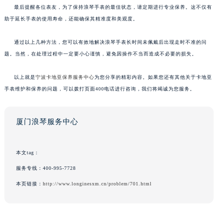
最后提醒各位表友，为了保持浪琴手表的最佳状态，请定期进行专业保养。这不仅有
助于延长手表的使用寿命，还能确保其精准度和美观度。
通过以上几种方法，您可以有效地解决浪琴手表长时间未佩戴后出现走时不准的问
题。当然，在处理过程中一定要小心谨慎，避免因操作不当而造成不必要的损失。
以上就是
宁波卡地亚保养服务中心
为您分享的精彩内容。如果您还有其他关于卡地亚
手表维护和保养的问题，可以拨打页面400电话进行咨询，我们将竭诚为您服务。
厦门浪琴服务中心
本文tag：
服务专线：
400-995-7728
本页链接：
http://www.longinesxm.cn/problem/701.html