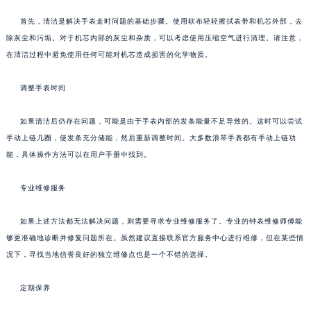
首先，清洁是解决手表走时问题的基础步骤。使用软布轻轻擦拭表带和机芯外部，去
除灰尘和污垢。对于机芯内部的灰尘和杂质，可以考虑使用压缩空气进行清理。请注意，
在清洁过程中避免使用任何可能对机芯造成损害的化学物质。
调整手表时间
如果清洁后仍存在问题，可能是由于手表内部的发条能量不足导致的。这时可以尝试
手动上链几圈，使发条充分储能，然后重新调整时间。大多数浪琴手表都有手动上链功
能，具体操作方法可以在用户手册中找到。
专业维修服务
如果上述方法都无法解决问题，则需要寻求专业维修服务了。专业的钟表维修师傅能
够更准确地诊断并修复问题所在。虽然建议直接联系官方服务中心进行维修，但在某些情
况下，寻找当地信誉良好的独立维修点也是一个不错的选择。
定期保养